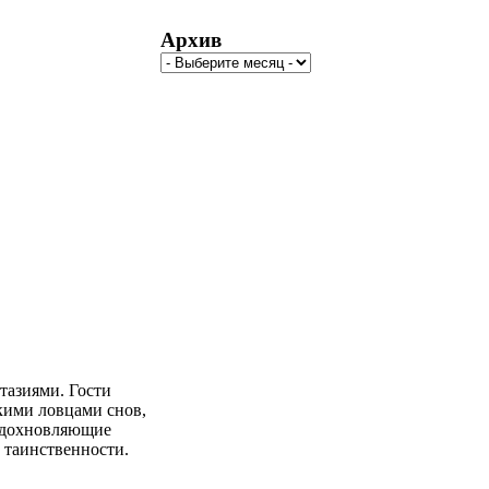
Архив
тазиями. Гости
кими ловцами снов,
вдохновляющие
 таинственности.