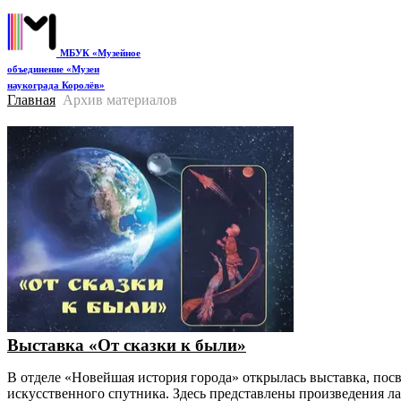
Главная
О музеях
Посетителям
Купит
МБУК «Музейное
объединение «Музеи
наукограда Королёв»
Главная
Архив материалов
Выставка «От сказки к были»
В отделе «Новейшая история города» открылась выставка, пос
искусственного спутника. Здесь представлены произведения 