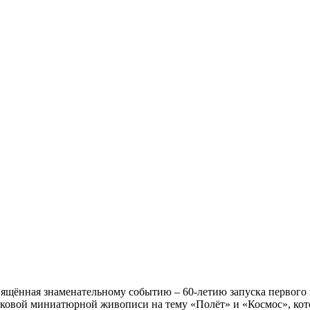
ь билет
Музейная деятельность
Галерея
Контакты
вящённая знаменательному событию – 60-летию запуска первого 
лаковой миниатюрной живописи на тему «Полёт» и «Космос», ко