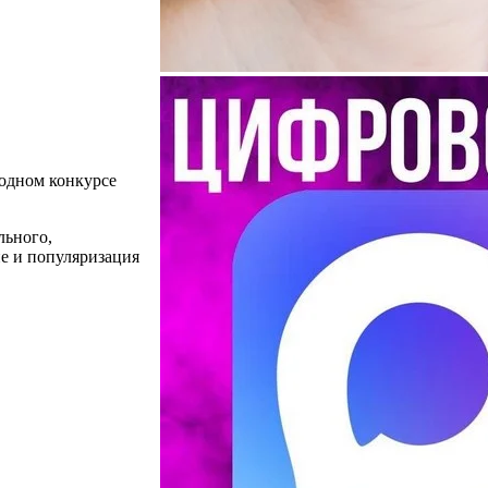
родном конкурсе
льного,
ие и популяризация