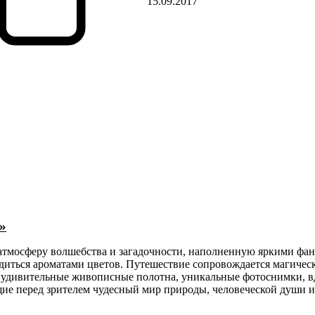
15.09.2017
»
атмосферу волшебства и загадочности, наполненную яркими фан
адиться ароматами цветов. Путешествие сопровождается магичес
 удивительные живописные полотна, уникальные фотоснимки, 
ие перед зрителем чудесный мир природы, человеческой души и