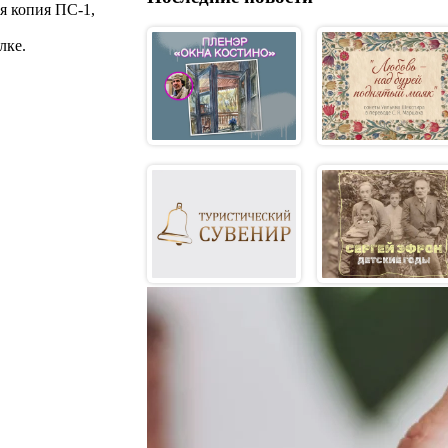
я копия ПС-1,
лке.