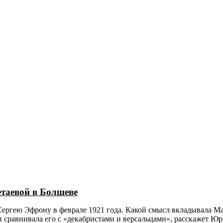
ь билет
Музейная деятельность
Галерея
Контакты
таевой в Болшеве
Сергею Эфрону в феврале 1921 года. Какой смысл вкладывала М
и сравнивала его с «декабристами и версальцами», расскажет 