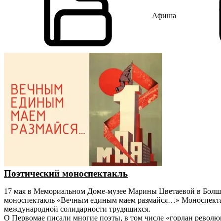
Афиша
Поэтический моноспектакль
17 мая в Мемориальном Доме-музее Марины Цветаевой в Болше
моноспектакль «Вечным единым маем размайся…» Моноспектакл
международной солидарности трудящихся.
О Первомае писали многие поэты, в том числе «горлан револ