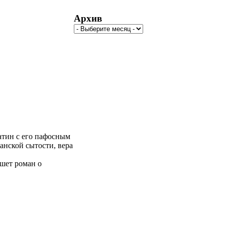
Архив
атин с его пафосным
анской сытости, вера
ишет роман о