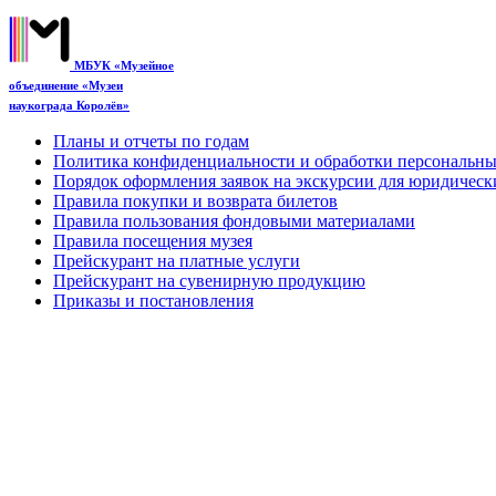
Главная
О музеях
Посетителям
Купит
МБУК «Музейное
объединение «Музеи
наукограда Королёв»
Планы и отчеты по годам
Политика конфиденциальности и обработки персональн
Порядок оформления заявок на экскурсии для юридическ
Правила покупки и возврата билетов
Правила пользования фондовыми материалами
Правила посещения музея
Прейскурант на платные услуги
Прейскурант на сувенирную продукцию
Приказы и постановления