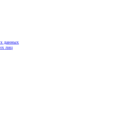
ь билет
Музейная деятельность
Галерея
Контакты
ых данных
их лиц